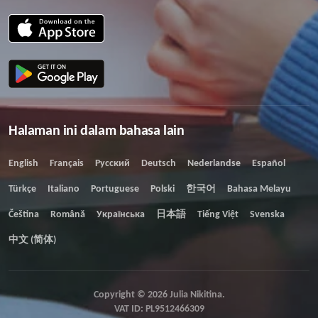
Halaman ini dalam bahasa lain
English
Français
Русский
Deutsch
Nederlandse
Español
Türkçe
Italiano
Portuguese
Polski
한국어
Bahasa Melayu
Čeština
Română
Українська
日本語
Tiếng Việt
Svenska
中文 (简体)
Copyright © 2026 Julia Nikitina.
VAT ID: PL9512466309