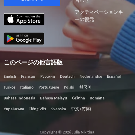
合わせ
アクティベーションキ
ーの復元
このページの他言語版
English
Français
Русский
Deutsch
Nederlandse
Español
Türkçe
Italiano
Portuguese
Polski
한국어
Bahasa Indonesia
Bahasa Melayu
Čeština
Română
Українська
Tiếng Việt
Svenska
中文 (简体)
Copyright © 2026 Julia Nikitina.