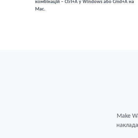
комбінацій – Ctrl+A у Windows або Cmd+A на
Mac.
Make Wa
наклада