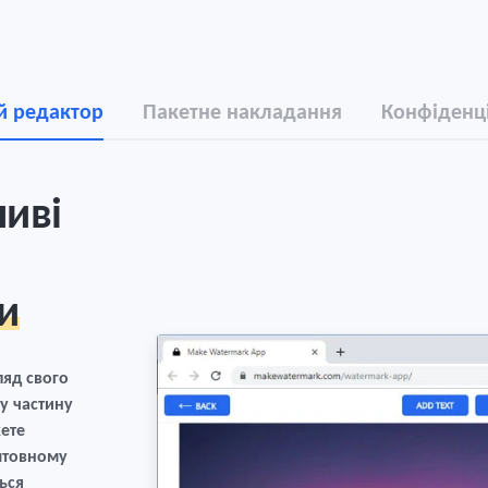
й редактор
Пакетне накладання
Конфіденці
иві
и
ляд свого
у частину
жете
штовному
ься