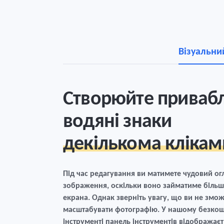
Візуальни
Створюйте привабл
водяні знаки
декількома клікам
Під час редагування ви матимете чудовий ог
зображення, оскільки воно займатиме більш
екрана. Однак зверніть увагу, що ви не змо
масштабувати фотографію. У нашому безко
інструменті панель інструментів відображаєт