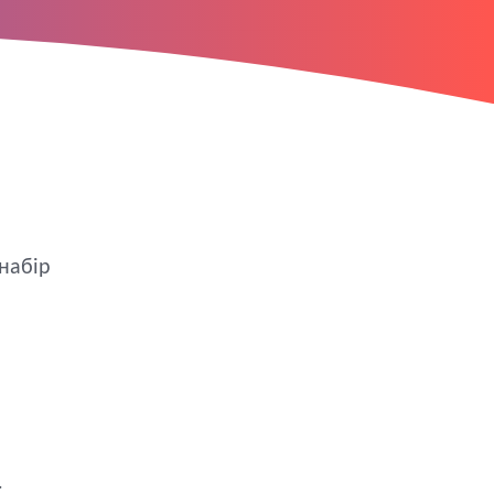
 набір
.