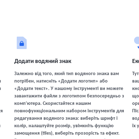
Додати водяний знак
Ек
Залежно від того, який тип водяного знака вам
Тут
и
потрібен, натисніть «Додати логотип» або
ва
и
«Додати текст». У нашому інструменті ви можете
кн
завантажити файли з логотипом безпосередньо з
що
комп'ютера. Скористайтеся нашим
ор
тя
повнофункціональним набором інструментів для
Пі
редагування водяного знака: виберіть шрифт і
во
и
колір, налаштуйте розмір, увімкніть функцію
їх 
замощення (tiles), виберіть прозорість та ефект.