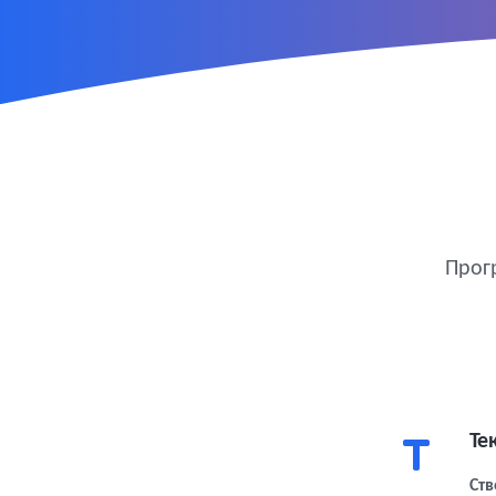
Прогр
Те
Ств