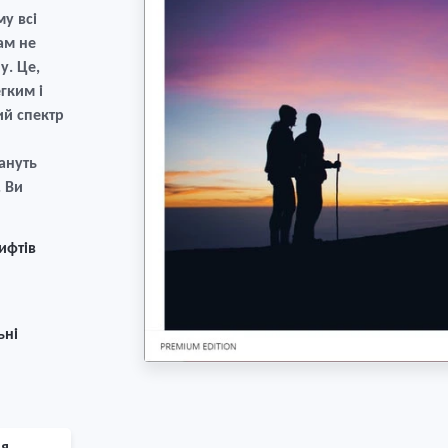
у всі
ам не
у. Це,
гким і
й спектр
ануть
 Ви
ифтів
ьні
ня