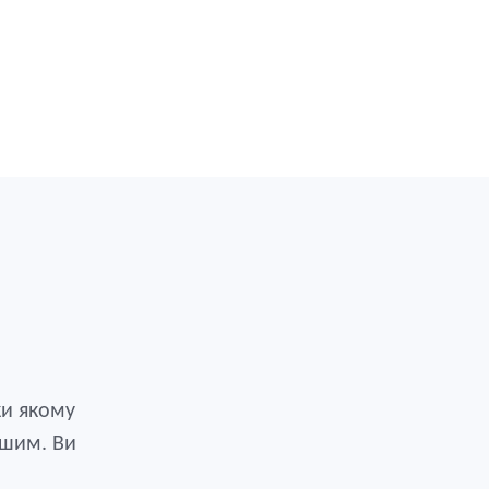
ки якому
ішим. Ви