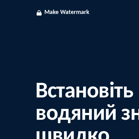
Make Watermark
Встановіть
водяний з
швидко